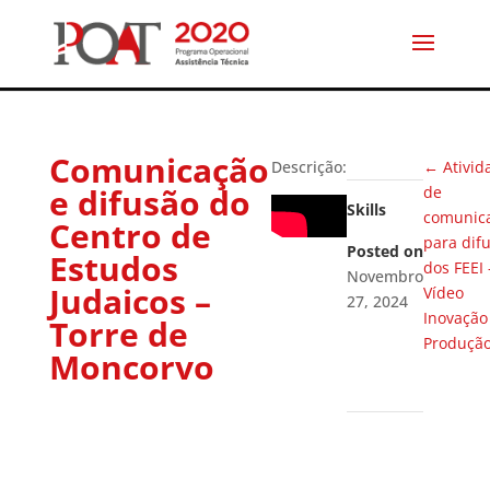
Comunicação
Descrição:
←
Ativid
e difusão do
de
Skills
comunic
Centro de
para dif
Posted on
Estudos
dos FEEI 
Novembro
Judaicos –
Vídeo
27, 2024
Inovação
Torre de
Produçã
Moncorvo