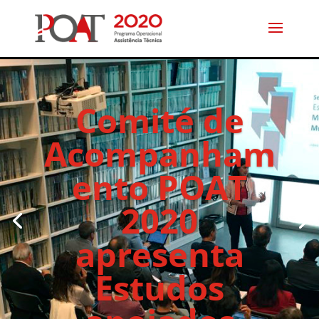
Comité de
Acompanham
ento POAT
2020
apresenta
Estudos